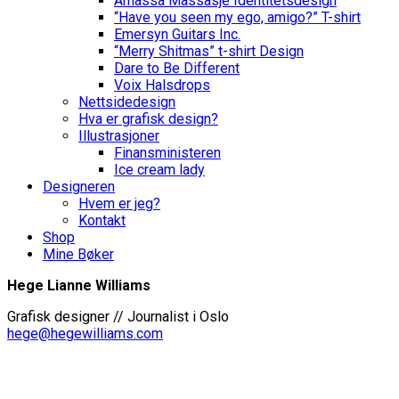
Amassa Massasje Identitetsdesign
“Have you seen my ego, amigo?” T-shirt
Emersyn Guitars Inc.
“Merry Shitmas” t-shirt Design
Dare to Be Different
Voix Halsdrops
Nettsidedesign
Hva er grafisk design?
Illustrasjoner
Finansministeren
Ice cream lady
Designeren
Hvem er jeg?
Kontakt
Shop
Mine Bøker
Hege Lianne Williams
Grafisk designer // Journalist i Oslo
hege@hegewilliams.com